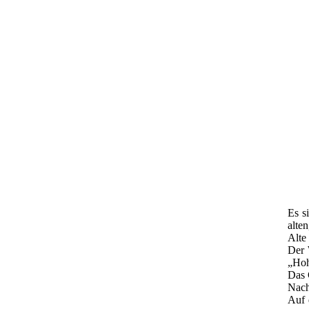
Es s
alte
Alte
Der 
„Hoh
Das 
Nach
Auf 