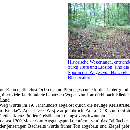
Historische Wegerinnen, entstand
durch Hufe und Erosion, sind die 
Spuren des Weges von Harsefeld
Bliedersdorf.
ind Rinnen, die einst Ochsen- und Pferdegespanne in den Untergrund g
n, über viele Jahrhunderte benutzten Weges von Harsefeld nach Bliede
 Land.
Weg wurde im 19. Jahrhundert abgelöst durch die heutige Kreisstraße, 
e Brücke“. Auch dieser Weg war gefährlich. Anno 1548 kam dort de
Gedenkkreuz für den Geistlichen ist längst verschwunden.
 etwa 1300 Meter vom Ausgangspunkt entfernt, wird das Tal flacher 
der jenseitigen Bachseite wurde früher Ton abgebaut und Ziegel gebra