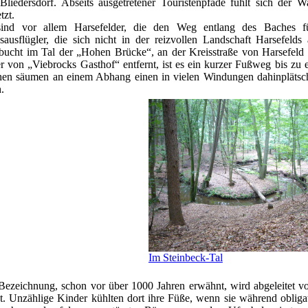
Bliedersdorf. Abseits ausgetretener Touristenpfade fühlt sich der 
tzt.
ind vor allem Harsefelder, die den Weg entlang des Baches f
sausflügler, die sich nicht in der reizvollen Landschaft Harsefeld
bucht im Tal der „Hohen Brücke“, an der Kreisstraße von Harsefeld
r von „Viebrocks Gasthof“ entfernt, ist es ein kurzer Fußweg bis zu 
en säumen an einem Abhang einen in vielen Windungen dahinplätsc
.
Im Steinbeck-Tal
Bezeichnung, schon vor über 1000 Jahren erwähnt, wird abgeleitet v
et. Unzählige Kinder kühlten dort ihre Füße, wenn sie während obliga