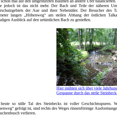
 schon mal auf den umgestürzten Bäumen an andere Ufer balancierten.
e jedoch ist das nicht mehr. Der Bach und Teile der näheren Umge
rschutzgebiets der Aue und ihrer Nebentäler. Der Besucher des 
meter langen „Höhenweg“ am steilen Abhang der östlichen Talk
aligen Ausblick auf den urtümlichen Bach zu genießen.
Hier mühten sich über viele Jahrhun
Gespanne durch das steile Steinbeck
heute so stille Tal des Steinbecks ist voller Geschichtsspure
enweg“ gefolgt ist, sind rechts des Weges rinnenförmige Ausformung
uchenbusch verlieren.