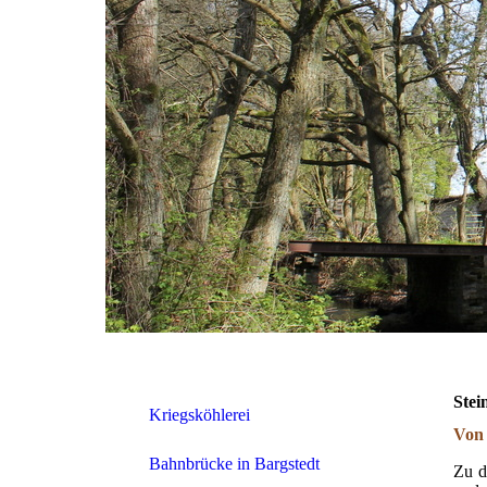
Stei
Kriegsköhlerei
Von 
Bahnbrücke in Bargstedt
Zu d