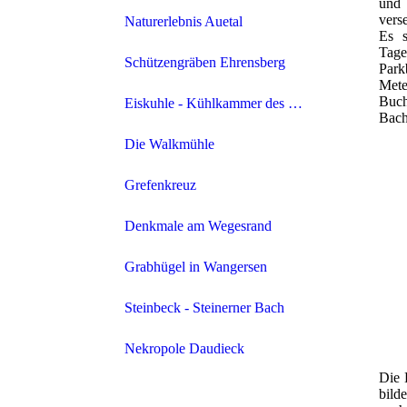
und 
verse
Naturerlebnis Auetal
Es s
Tage
Schützengräben Ehrensberg
Park
Mete
Buch
Eiskuhle - Kühlkammer des Klosters
Bach
Die Walkmühle
Grefenkreuz
Denkmale am Wegesrand
Grabhügel in Wangersen
Steinbeck - Steinerner Bach
Nekropole Daudieck
Die 
bild