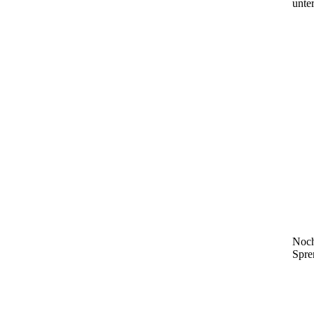
unte
Noch
Spre