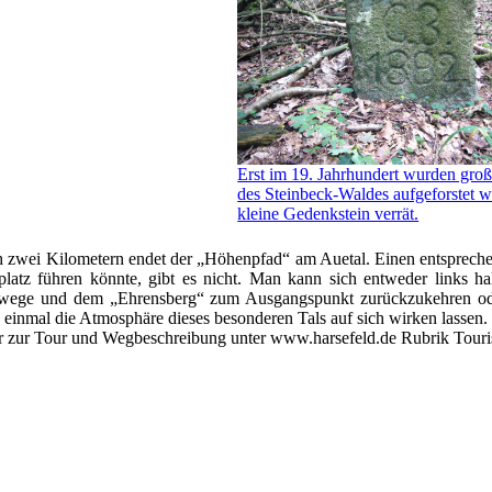
Erst im 19. Jahrhundert wurden groß
des Steinbeck-Waldes aufgeforstet w
kleine Gedenkstein verrät.
 zwei Kilometern endet der „Höhenpfad“ am Auetal. Einen entsprech
platz führen könnte, gibt es nicht. Man kann sich entweder links 
wege und dem „Ehrensberg“ zum Ausgangspunkt zurückzukehren od
 einmal die Atmosphäre dieses besonderen Tals auf sich wirken lassen.
 zur Tour und Wegbeschreibung unter www.harsefeld.de Rubrik Tour