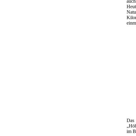
auch
Heut
Natu
Kilo
einm
Das 
„Höh
im B